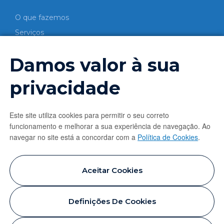
O que fazemos
Serviços
COPROCESSAMENTO
Damos valor à sua
Processo
Valorização energética
privacidade
Valorização material
SAIBA MAIS
Este site utiliza cookies para permitir o seu correto
funcionamento e melhorar a sua experiência de navegação. Ao
Notícias
navegar no site está a concordar com a
Política de Cookies
.
Contactos
Política de privacidade
Aceitar Cookies
Política de cookies
Definições De Cookies