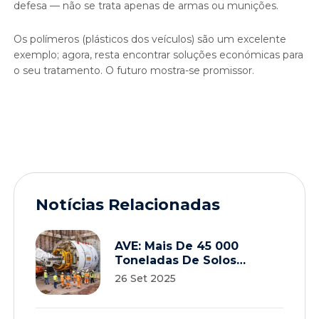
defesa — não se trata apenas de armas ou munições.
Os polímeros (plásticos dos veículos) são um excelente
exemplo; agora, resta encontrar soluções económicas para
o seu tratamento. O futuro mostra-se promissor.
Notícias Relacionadas
AVE: Mais De 45 000
Toneladas De Solos
Contaminados Da Obra
26 Set 2025
Dos Túneis De Drenagem
De Lisboa Com Destino
Sustentável