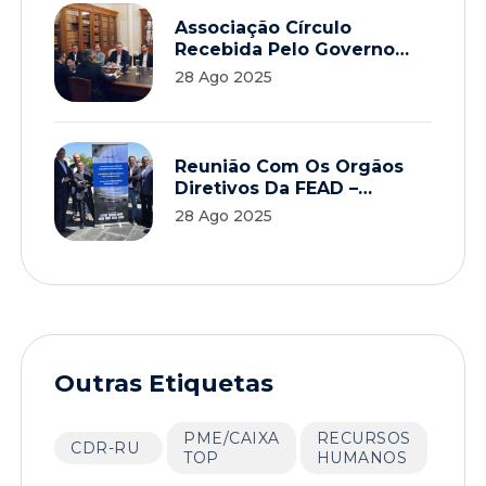
Associação Círculo
Recebida Pelo Governo
Para Debater A Economia
28 Ago 2025
Circular
Reunião Com Os Orgãos
Diretivos Da FEAD –
European Waste
28 Ago 2025
Management Association
Outras Etiquetas
PME/CAIXA
RECURSOS
CDR-RU
TOP
HUMANOS