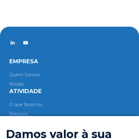
EMPRESA
Quem Somos
Missão
ATIVIDADE
O que fazemos
Serviços
COPROCESSAMENTO
Damos valor à sua
Processo