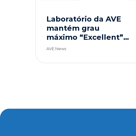
Laboratório da AVE
mantém grau
máximo “Excellent”
em ensaio
AVE News
interlaboratorial
internacional.