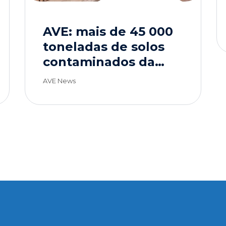
AVE: mais de 45 000
toneladas de solos
contaminados da
obra dos túneis de
AVE News
drenagem de Lisboa
com destino
sustentável