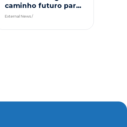
caminho futuro para
maior eficiência
External News /