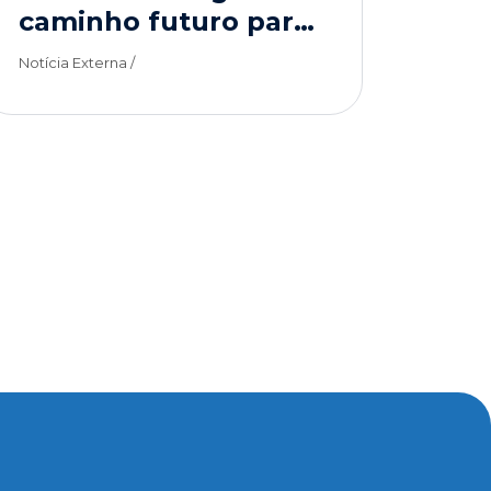
caminho futuro para
maior eficiência
Notícia Externa /