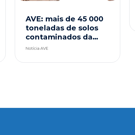
AVE: mais de 45 000
toneladas de solos
contaminados da
obra dos túneis de
Notícia AVE
drenagem de Lisboa
com destino
sustentável