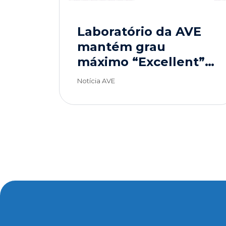
Laboratório da AVE
mantém grau
máximo “Excellent”
em ensaio
Notícia AVE
interlaboratorial
internacional.