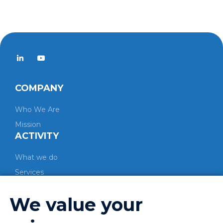
COMPANY
Who We Are
Mission
ACTIVITY
What we do
Services
CO-PROCESSING
We value your
Process
Energetic valorization