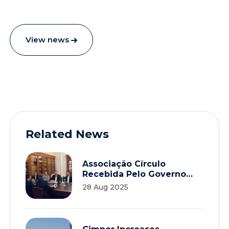
View news
Related News
Associação Círculo
Recebida Pelo Governo
Para Debater A Economia
28 Aug 2025
Circular