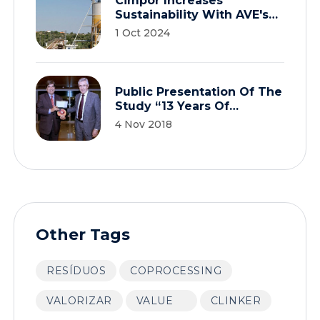
Cimpor Increases
Sustainability With AVE's
Contribution
1 Oct 2024
Public Presentation Of The
Study “13 Years Of
Coprocessing In Portugal”
4 Nov 2018
Other Tags
RESÍDUOS
COPROCESSING
VALORIZAR
VALUE
CLINKER