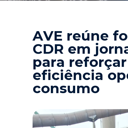
A
V
E
r
e
ú
n
e
f
o
C
D
R
e
m
j
o
r
n
p
a
r
a
r
e
f
o
r
ç
a
r
e
f
i
c
i
ê
n
c
i
a
o
p
c
o
n
s
u
m
o