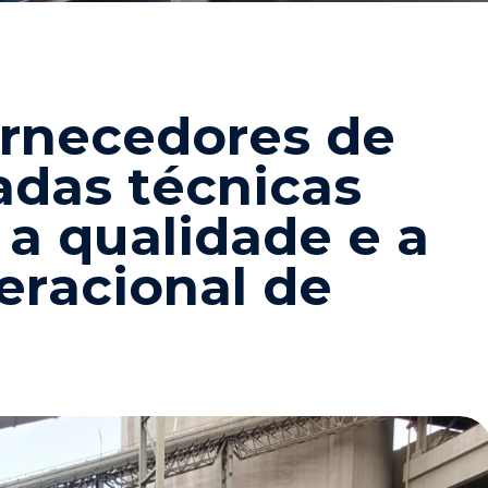
r
n
e
c
e
d
o
r
e
s
d
e
a
d
a
s
t
é
c
n
i
c
a
s
a
q
u
a
l
i
d
a
d
e
e
a
e
r
a
c
i
o
n
a
l
d
e