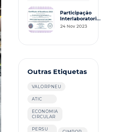
Evolução
Participação
Interlaboratorial
Mundial CDR /
24 Nov 2023
Pellets –
Laboratório AVE
2023
Outras Etiquetas
VALORPNEU
ATIC
ECONOMIA
CIRCULAR
PERSU
CIMPOR