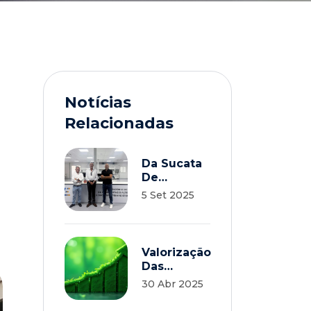
Notícias
Relacionadas
Da Sucata
De
Automóveis
5 Set 2025
Aos Drones:
Inovação
Na
Valorização
Valorização
De
Das
Materiais.
Frações
30 Abr 2025
Críticas:
Desafios E